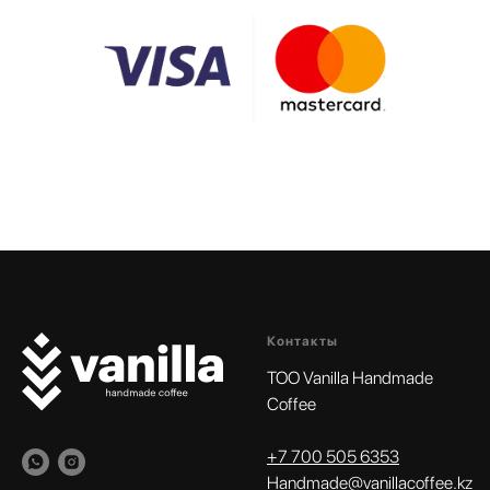
Контакты
TOO Vanilla Handmade
Coffee
+7 700 505 6353
Handmade@vanillacoffee.kz