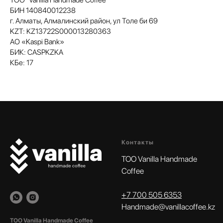
ТОО "Vanilla Handmade Coffee"
БИН 140840012238
г. Алматы, Алмалинский район, ул Толе би 69
KZT: KZ13722S000013280363
АО «Kaspi Bank»
БИК: CASPKZKA
КБе: 17
Контакты
TOO Vanilla Handmade
Coffee
+7 700 505 6353
Handmade@vanillacoffee.kz
ТОО Vanilla Handmade Coffee