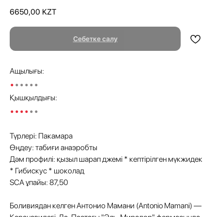
6650,00
KZT
Себетке салу
Ащылығы:
•
•••••
Қышқылдығы:
••••
••
Түрлері: Пакамара
Өңдеу: табиғи анаэробты
Дәм профилі: қызыл шарап джемі * кептірілген мүкжидек
* Гибискус * шоколад
SCA ұпайы: 87,50
Боливиядан келген Антонио Мамани (Antonio Mamani) —