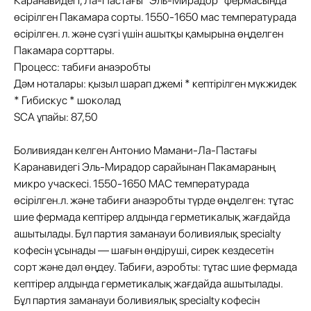
Каранавидегі, Ла-Пастағы "Эль-Мирадор" фермасында
өсірілген Пакамара сорты. 1550-1650 мас температурада
өсірілген. л. және сүзгі үшін ашытқы қамырына өңделген
Пакамара сорттары.
Процесс: табиғи анаэробты
Дәм ноталары: қызыл шарап джемі * кептірілген мүкжидек
* Гибискус * шоколад
SCA ұпайы: 87,50
Боливиядан келген Антонио Мамани-Ла-Пастағы
Каранавидегі Эль-Мирадор сарайынан Пакамараның
микро учаскесі. 1550-1650 МАС температурада
өсірілген.л. және табиғи анаэробты түрде өңделген: тұтас
шие фермада кептірер алдында герметикалық жағдайда
ашытылады. Бұл партия заманауи боливиялық specialty
кофесін ұсынады — шағын өндіруші, сирек кездесетін
сорт және дәл өңдеу. Табиғи, аэробты: тұтас шие фермада
кептірер алдында герметикалық жағдайда ашытылады.
Бұл партия заманауи боливиялық specialty кофесін