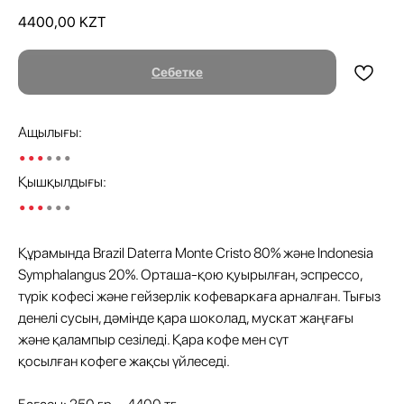
4400,00
KZT
Себетке
Ащылығы:
•••
•••
Қышқылдығы:
•••
•••
Құрамында Brazil Daterra Monte Cristo 80% және Indonesia
Symphalangus 20%. Орташа-қою қуырылған, эспрессо,
түрік кофесі және гейзерлік кофеваркаға арналған. Тығыз
денелі сусын, дәмінде қара шоколад, мускат жаңғағы
және қалампыр сезіледі. Қара кофе мен сүт
қосылған кофеге жақсы үйлеседі.