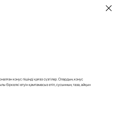
налған конус пішінді қағаз сүзгілер. Олардың конус
лы біркелкі өтуін қамтамасыз етіп, сусынның таза, айқын