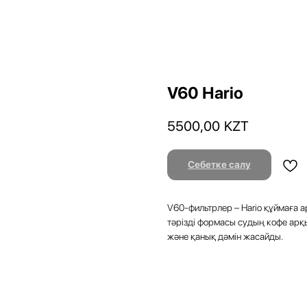
V60 Hario
5500,00
KZT
Себетке салу
V60-фильтрлер – Hario құймаға ар
тәрізді формасы судың кофе арқы
және қанық дәмін жасайды.