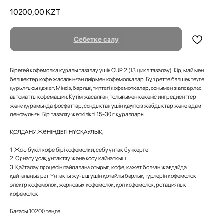
10200,00
KZT
Себетке салу
Бірегей кофемолка құралы тазалау үшін CUP 2 (13 цикл тазалау). Кір, май мен
бөлшектер кофе жасалынған диірмен кофемолкалар. Бұл ретте бөлшектеуге
құрылғысы қажет. Мінсіз, барлық типтегі кофемолкалар, сонымен жапсарлас
автоматты кофемашин. Күтім жасалған, толығымен көкөніс ингредиенттер
және құрамында фосфаттар, сондықтан үшін қауіпсіз жабдықтар және адам
денсаулығы. Бір тазалау жеткілікті 15-30 г құралдары.
ҚОЛДАНУ ЖӨНІНДЕГІ НҰСҚАУЛЫҚ:
1. Жою бүкіл кофе бірі кофемолки, себу ұнтақ бункерге.
2. Орнату ұсақ ұнтақтау және қосу қайнатқыш.
3. Қайталау процесін пайдалана отырып, кофе, қажет болған жағдайда
қайталаңыз рет. Ұнтақты жуғыш үшін қолайлы барлық түрлерін кофемолок:
электр кофемолок, жерновых кофемолок, қол кофемолок, ротациялық
кофемолок.
Бағасы 10200 теңге