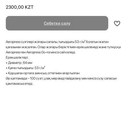
2300,00
KZT
Себетке салу
Aeropress сүзгілері жоғары сапалы, тығыздығы 53 г/м² болатын жапон
қағазынан жасалған. Олар жоғары беріктігімен ерекшеленеді және түпнұсқа
Aeropress пен Aeropress Go-ға мінсіз сай келеді.
Ерекшеліктері:
• Диаметр: 64 мм
• Қағаз тығыздығы: 53 г/м²
• Қоршаған ортаға зиянсыз, оттегімен ағартылған
Әр қаптамада – 100 сүзгі, ұзақ мерзімді пайдалану мен мінсіз сүзу сапасын
қамтамасыз етеді.