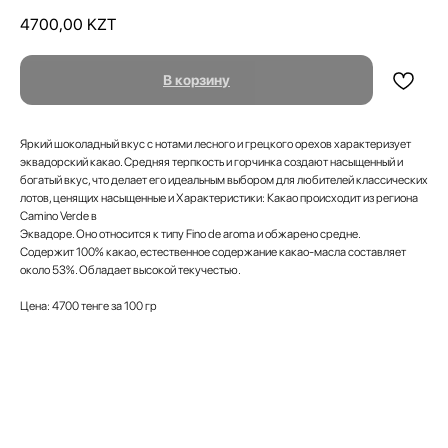
4700,00
KZT
В корзину
Яркий шоколадный вкус с нотами лесного и грецкого орехов характеризует
эквадорский какао. Средняя терпкость и горчинка создают насыщенный и
богатый вкус, что делает его идеальным выбором для любителей классических
лотов, ценящих насыщенные и Характеристики: Какао происходит из региона
Camino Verde в
Эквадоре. Оно относится к типу Fino de aroma и обжарено средне.
Содержит 100% какао, естественное содержание какао-масла составляет
около 53%. Обладает высокой текучестью.
Цена: 4700 тенге за 100 гр