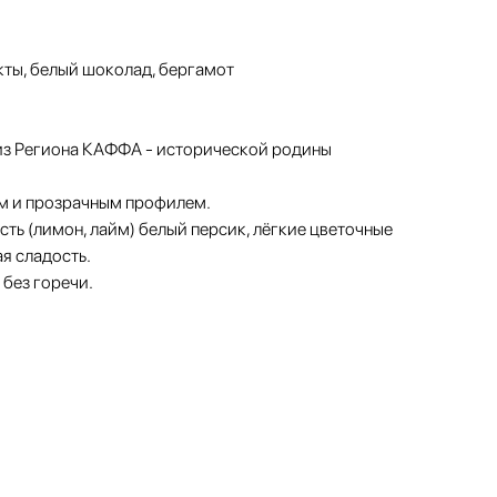
ты, белый шоколад, бергамот
из Региона КАФФА - исторической родины
м и прозрачным профилем.
сть (лимон, лайм) белый персик, лёгкие цветочные
я сладость.
 без горечи.