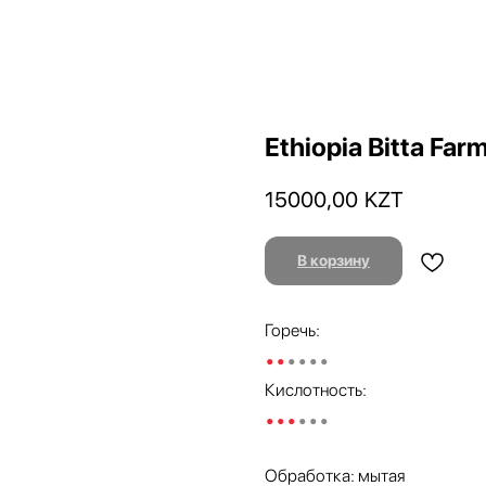
Ethiopia Bitta Far
15000,00
KZT
В корзину
Горечь:
••
••••
Кислотность:
•••
•••
Обработка: мытая