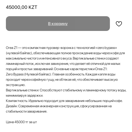
45000,00
KZT
В корзину
Orea Z1 — это компактная пуровер-воронка с технологией «zero bypass»
(нулевой байпас), обеспечивающая полное прохождение воды через кофе для
максимально чистого и интенсивного вкуса. Вертикальные стенки создают
ламинарный поток, исключая завихрения, что делает её отличной для малых
порций и простых завариваний. Основные характеристики Orea Z1:
Zero Bypass (Нулевой байпас): Главная особенность. Каждая капля воды
проходит через кофейную гущу, не обтекая её, что обеспечивает высокую
экстракцию.
Вертикальные стенки: Способствуют стабильному и ламинарному потоку воды,
минимизируя задержки.
Компактность: Идеально подходит для заваривания небольших порций кофе.
Дизайн: Современная инженерная конструкция, сфокусированная на
стабильности заваривания.
Цена 45000 тг за шт