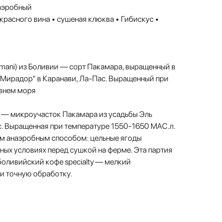
аэробный
красного вина • сушеная клюква • Гибискус •
mani) из Боливии — сорт Пакамара, выращенный в
 Мирадор" в Каранави, Ла-Пас. Выращенный при
овнем моря
 — микроучасток Пакамара из усадьбы Эль
. Выращенная при температуре 1550-1650 МАС.л.
ым анаэробным способом: цельные ягоды
ых условиях перед сушкой на ферме. Эта партия
оливийский кофе specialty — мелкий
 и точную обработку.